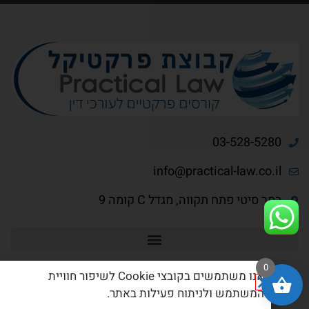
03-528-5280
info@practical-law.co.il
בסר סיטי פתח תקווה, מגדל C קומה 9
0
אנו משתמשים בקובצי Cookie לשיפור חוויית
המשתמש ולניתוח פעילות באתר.