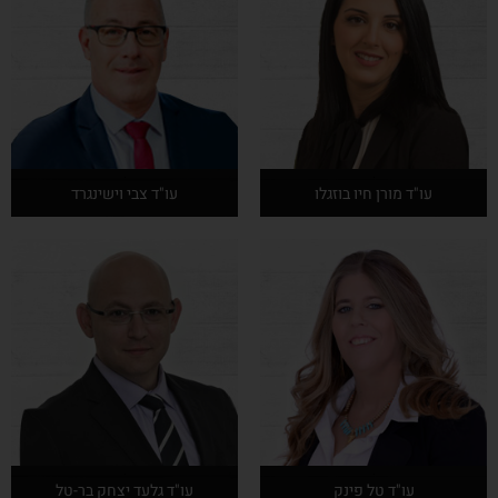
עו"ד מורן חיו בוזגלו
עו"ד צבי וישינגרד
אודות המרצה
אודות המרצה
עו"ד טל פינק
עו"ד גלעד יצחק בר-טל