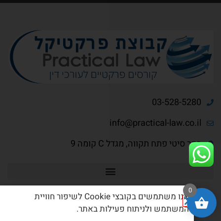
03-528-5280
info@practical-law.co.il
בסר סיטי פתח תקווה, מגדל C קומה 9
0
אנו משתמשים בקובצי Cookie לשיפור חוויית
המשתמש ולניתוח פעילות באתר.