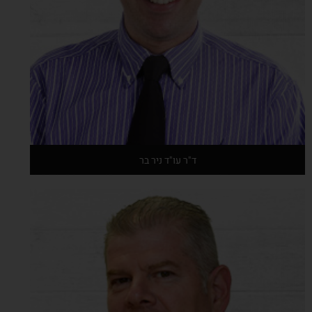
ד"ר עו"ד ניר בר
אודות המרצה