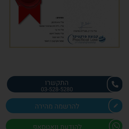
התקשרו
03-528-5280
להרשמה מהירה
להודעת וואטסאפ