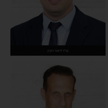
עו"ד ליאור רובין
אודות המרצה