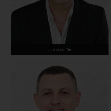
עו"ד גיא פרברמן
אודות המרצה