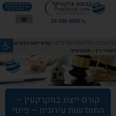
03-528-5280
פתח סרג
דף הבית
סדנאות וקורסים
»
»
קורס ייצוג במקרקעין
לעורכי דין – מתקדמים
קורס ייצוג במקרקעין –
התחדשות עירונית – פינוי