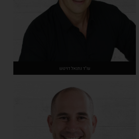
עו"ד נתנאל דויטש
אודות המרצה